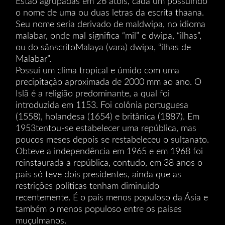
Estão agrupadas em 26 atóis, cada um possuindo
o nome de uma ou duas letras da escrita thaana.
Seu nome seria derivado de maldwipa, no idioma
malabar, onde mal significa “mil” e dwipa, “ilhas”,
ou do sânscritoMalaya (vara) dwipa, “ilhas de
Malabar”.
Possui um clima tropical e úmido com uma
precipitação aproximada de 2000 mm ao ano. O
Islã é a religião predominante, a qual foi
introduzida em 1153. Foi colônia portuguesa
(1558), holandesa (1654) e britânica (1887). Em
1953tentou-se estabelecer uma república, mas
poucos meses depois se restabeleceu o sultanato.
Obteve a independência em 1965 e em 1968 foi
reinstaurada a república, contudo, em 38 anos o
país só teve dois presidentes, ainda que as
restrições políticas tenham diminuído
recentemente. É o país menos populoso da Ásia e
também o menos populoso entre os países
muçulmanos.