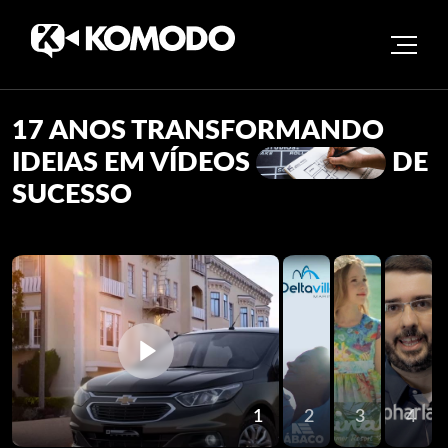
Skip
17 ANOS TRANSFORMANDO
to
content
IDEIAS EM VÍDEOS
DE
SUCESSO
1
2
3
4