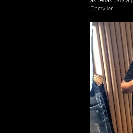
as cenas para a 
Damyller.