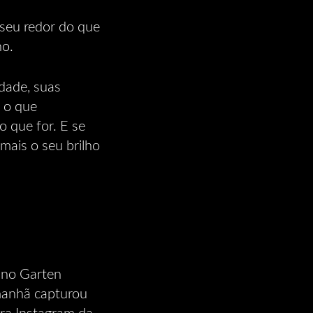
 seu redor do que
ho.
idade, suas
u o que
o que for. E se
mais o seu brilho
 no Garten
manhã capturou