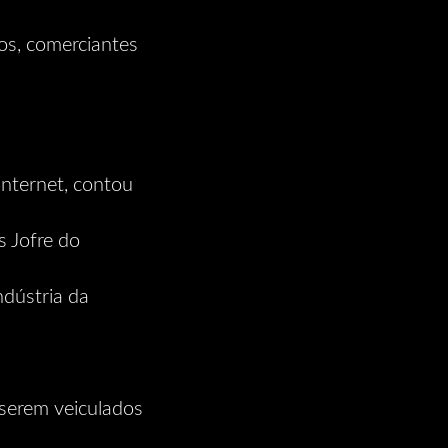
os, comerciantes
internet, contou
s Jofre do
ndústria da
 serem veiculados