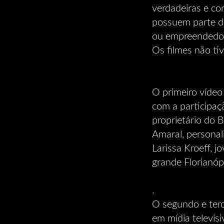
verdadeiras e c
possuem parte da
ou empreendedor
Os filmes não ti
O primeiro vídeo
com a participaç
proprietário do B
Amaral, persona
Larissa Kroeff, 
grande Florianópo
.
O segundo e terc
em mídia televisi